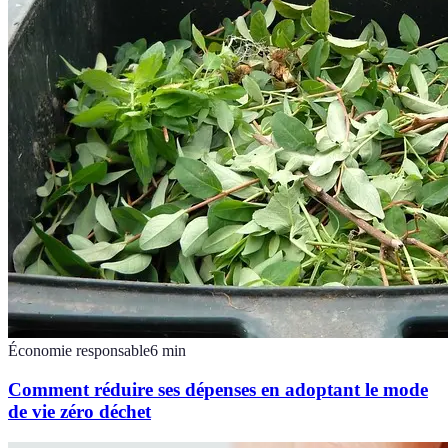
Économie responsable
6
min
Comment réduire ses dépenses en adoptant le mode
de vie zéro déchet