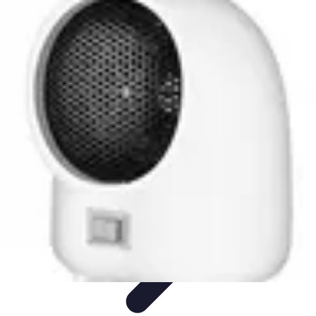
Économiser Facile
Astuces Quotidiennes
Budget et Épargne
Gestion financière
Astuces
Économiques
Économies Domestiques
Économiser Facile