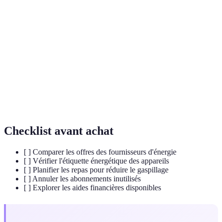
Économie
Réduction de la consommation d'énergie tout en
d'énergie
maintenant un confort équivalent.
Appareil conçu pour consommer moins
Appareil
d'énergie, respectant des critères
écoénergétique
environnementaux.
Comparaison
Analyse et mise en regard des différentes
des offres
propositions commerciales d'un même secteur.
Checklist avant achat
[ ] Comparer les offres des fournisseurs d'énergie
[ ] Vérifier l'étiquette énergétique des appareils
[ ] Planifier les repas pour réduire le gaspillage
[ ] Annuler les abonnements inutilisés
[ ] Explorer les aides financières disponibles