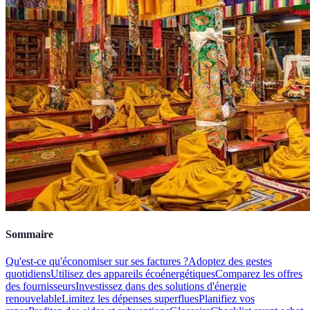
Sommaire
Qu'est-ce qu'économiser sur ses factures ?
Adoptez des gestes
quotidiens
Utilisez des appareils écoénergétiques
Comparez les offres
des fournisseurs
Investissez dans des solutions d'énergie
renouvelable
Limitez les dépenses superflues
Planifiez vos