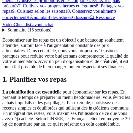
chers
5. Utilisez les promotions et les coupons
6. Évitez les plats
préparés
7. Cultivez vos propres herbes et légumes
8. Partagez vos
repas
9. Cuisinez selon les saisons
10. Conservez vos aliments
correctement
Récapitulatif des astuces
Glossaire
📺 Ressource
Vidéo
Checklist avant achat
Sommaire
(
15
sections
)
Économiser sur les repas est un objectif que beaucoup souhaitent
atteindre, surtout face à l'augmentation constante des prix
alimentaires. Dans cet article, nous vous proposons 10 astuces
pratiques pour réduire votre budget sans compromettre la qualité de
votre alimentation. Avec un peu d'organisation et de créativité, il est
tout à fait possible de bien manger tout en respectant ses finances.
1. Planifiez vos repas
La planification est essentielle
pour économiser sur les repas. En
prenant le temps de préparer un menu hebdomadaire, vous évitez les
achats impulsifs et les gaspillages. Par exemple, choisissez des
recettes simples et équilibrées qui utilisent des ingrédients communs.
En intégrant des restes, vous maximisez l'utilisation de ce que vous
avez déjà acheté. Selon l'INSEE, les Français jettent en moyenne 29
kg de nourriture par an, ce qui représente un coût considérable.