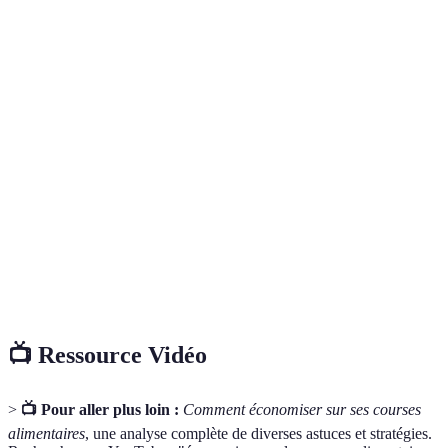
Terme
Définition
Processus de création d'un menu pour une période
Planification
déterminée afin d'optimiser les courses et réduire
des repas
le gaspillage.
Système de production et de consommation
Économie
durable qui favorise la réduction des déchets et
circulaire
l'usage prolongé des produits.
Aliments qui sont récoltés à des moments précis de
Produits de
l'année et qui sont souvent moins chers et plus
saison
savoureux.
📺 Ressource Vidéo
>
📺 Pour aller plus loin :
Comment économiser sur ses courses
alimentaires
, une analyse complète de diverses astuces et stratégies.