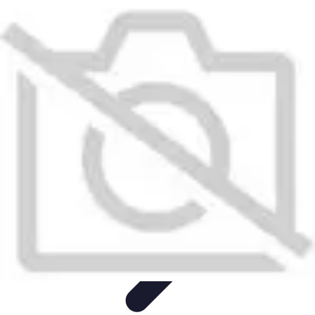
Économiser Facile
Astuces Quotidiennes
Budget et Épargne
Gestion financière
Astuces
Économiques
Économies Domestiques
Économiser Facile