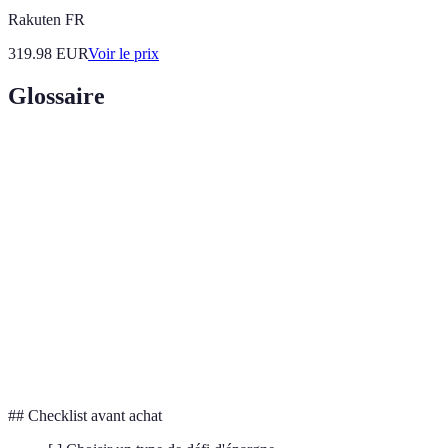
Rakuten FR
319.98
EUR
Voir le prix
Glossaire
Terme
Définition
Utilisation de principes de jeu pour engager et
Gamification
motiver.
Épargne
Processus de mettre de l'argent de côté sans
automatisée
intervention manuelle.
Objectif
Montant ou but spécifique à atteindre par
d'épargne
l'épargne.
## Checklist avant achat