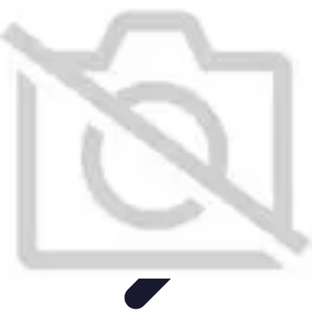
Économiser Facile
Astuces Quotidiennes
Budget et Épargne
Gestion financière
Astuces
Économiques
Économies Domestiques
Économiser Facile