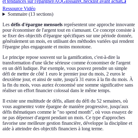
et tendances sur l'épargne
FAQ
Glossaire
Checklist avant achat
📺
Ressource Vidéo
Sommaire
(
13
sections
)
Les
défis d'épargne mensuels
représentent une approche innovante
pour économiser de l'argent tout en s'amusant. Ce concept consiste à
se fixer des objectifs d'épargne spécifiques sur une période donnée,
généralement un mois, en utilisant des méthodes variées qui rendent
l'épargne plus engageante et moins monotone.
Le principe repose souvent sur la gamification, c'est-à-dire la
transformation d'une tâche sérieuse comme économiser de l'argent
en un défi ludique. Par exemple, vous pouvez prendre un simple
défi de mettre de côté 1 euro le premier jour du mois, 2 euros le
deuxième jour, et ainsi de suite, jusqu'à 31 euros à la fin du mois. À
la fin du mois, vous auriez économisé une somme significative sans
réaliser un effort financier colossal dans le même temps.
Il existe une multitude de défis, allant du défi du 52 semaines, où
vous augmentez votre épargne de manière progressive, jusqu'aux
défis thématiques comme le "no spend month", où vous essayez de
ne pas dépenser d'argent pendant un mois. Ce type d'approches
favorise une meilleure gestion financière, développe la discipline et
aide à atteindre des objectifs financiers à long terme.