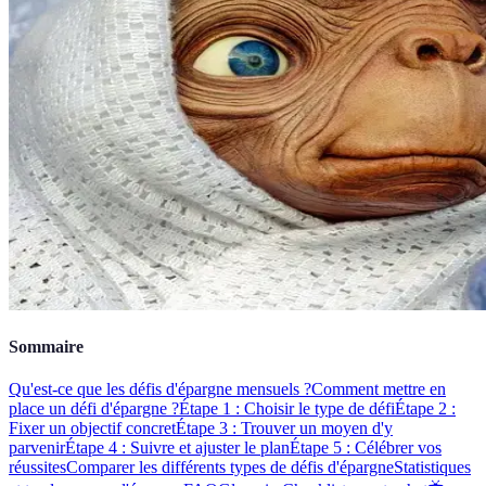
Sommaire
Qu'est-ce que les défis d'épargne mensuels ?
Comment mettre en
place un défi d'épargne ?
Étape 1 : Choisir le type de défi
Étape 2 :
Fixer un objectif concret
Étape 3 : Trouver un moyen d'y
parvenir
Étape 4 : Suivre et ajuster le plan
Étape 5 : Célébrer vos
réussites
Comparer les différents types de défis d'épargne
Statistiques