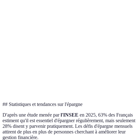
Défi
Épargner un
Adapté
Heurter à des
d’épargne
pourcentage
aux
imprévus peut
par
de chaque
revenus
atteindre
pourcentage
paiement reçu.
fluctuants.
l’épargne.
Chaque
semaine,
mettez une
Peut être
somme
Défi boîte
Ludique et
difficile à
équivalente à
aux lettres
engageant.
suivre si trop
un numéro ou
élevé.
un chiffre
aléatoire dans
une boîte.
## Statistiques et tendances sur l'épargne
D'après une étude menée par
l'INSEE
en 2025, 63% des Français
estiment qu'il est essentiel d'épargner régulièrement, mais seulement
28% disent y parvenir pratiquement. Les défis d'épargne mensuels
attirent de plus en plus de personnes cherchant à améliorer leur
gestion financière.