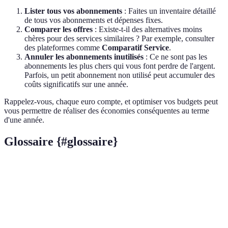
Lister tous vos abonnements
: Faites un inventaire détaillé
de tous vos abonnements et dépenses fixes.
Comparer les offres
: Existe-t-il des alternatives moins
chères pour des services similaires ? Par exemple, consulter
des plateformes comme
Comparatif Service
.
Annuler les abonnements inutilisés
: Ce ne sont pas les
abonnements les plus chers qui vous font perdre de l'argent.
Parfois, un petit abonnement non utilisé peut accumuler des
coûts significatifs sur une année.
Rappelez-vous, chaque euro compte, et optimiser vos budgets peut
vous permettre de réaliser des économies conséquentes au terme
d'une année.
Glossaire {#glossaire}
Terme
Définition
Un plan qui précise comment une personne ou une
Budget
organisation prévoit de dépenser ses ressources sur
une période donnée.