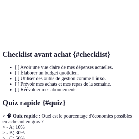
Un système où une partie de l'argent dépensé lors d'un
Cashback
achat est remboursée au consommateur.
Dépense
Une dépense régulière constante, comme un loyer ou
Fixe
un abonnement.
Checklist avant achat {#checklist}
[ ] Avoir une vue claire de mes dépenses actuelles.
[ ] Élaborer un budget quotidien.
[ ] Utiliser des outils de gestion comme
Linxo
.
[ ] Prévoir mes achats et mes repas de la semaine.
[ ] Réévaluer mes abonnements.
Quiz rapide {#quiz}
>
🧠 Quiz rapide :
Quel est le pourcentage d'économies possibles
en achetant en gros ?
> - A) 10%
> - B) 30%
> - C) 50%