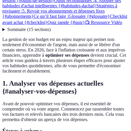
gestion {#outils-de-gestion}
Outils recommandés :
4. Adopter des
habitudes d'achat intelligentes {#habitudes-dachat}
Stratégies à
envisager :
5. Revoir vos abonnements et dépenses fixes
{#abonnements}
Ce qu’il faut faire :
Glossaire {#glossaire}
Checklist
avant achat {#checklist}
Quiz rapide {#quiz}
📺 Ressource Vidéo
Sommaire
(
15
sections
)
La gestion de son budget est un enjeu majeur qui permet non
seulement d'économiser de l'argent, mais aussi de se libérer d'un
certain stress. En 2026, face à l'inflation croissante et aux imprévus
financiers, apprendre à
optimiser ses dépenses
devient crucial. Cet
article vous guidera à travers plusieurs étapes efficaces pour ajuster
vos habitudes quotidiennes, afin de vous permettre d'économiser
facilement et durablement.
1. Analyser vos dépenses actuelles
{#analyser-vos-dépenses}
Avant de pouvoir optimiser vos dépenses, il est essentiel de
comprendre où va votre argent. Commencez par rassembler toutes
vos factures et relevés bancaires des trois derniers mois. Cela vous
permettra d'obtenir un aperçu de vos dépenses.
Étapes à suivre :