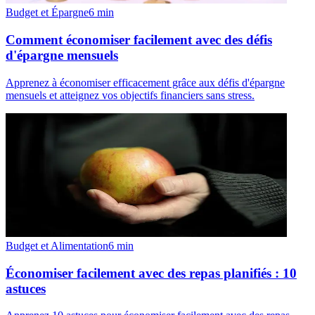
Budget et Épargne
6
min
Comment économiser facilement avec des défis
d'épargne mensuels
Apprenez à économiser efficacement grâce aux défis d'épargne
mensuels et atteignez vos objectifs financiers sans stress.
Budget et Alimentation
6
min
Économiser facilement avec des repas planifiés : 10
astuces