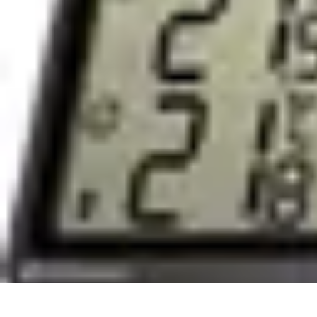
Économiser Facile
Astuces Quotidiennes
Budget et Épargne
Gestion financière
Astuces É
Économiser Facile