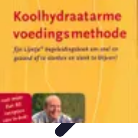
Économiser Facile
Astuces Quotidiennes
Budget et Épargne
Gestion financière
Astuces
Économiques
Économies Domestiques
Économiser Facile