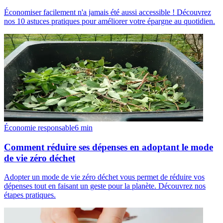
Économiser facilement n'a jamais été aussi accessible ! Découvrez
nos 10 astuces pratiques pour améliorer votre épargne au quotidien.
Économie responsable
6
min
Comment réduire ses dépenses en adoptant le mode
de vie zéro déchet
Adopter un mode de vie zéro déchet vous permet de réduire vos
dépenses tout en faisant un geste pour la planète. Découvrez nos
étapes pratiques.