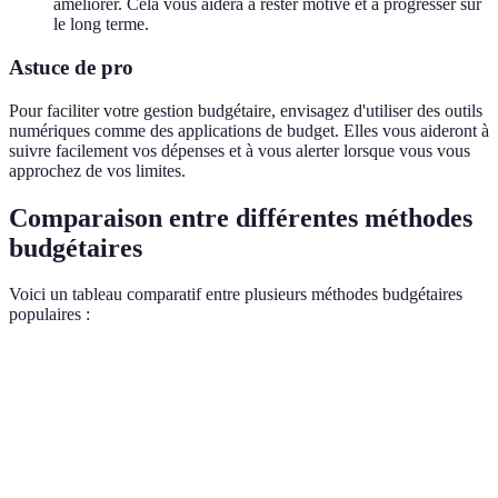
améliorer. Cela vous aidera à rester motivé et à progresser sur
le long terme.
Astuce de pro
Pour faciliter votre gestion budgétaire, envisagez d'utiliser des outils
numériques comme des applications de budget. Elles vous aideront à
suivre facilement vos dépenses et à vous alerter lorsque vous vous
approchez de vos limites.
Comparaison entre différentes méthodes
budgétaires
Voici un tableau comparatif entre plusieurs méthodes budgétaires
populaires :
Méthode
Pourcentage Allocation
Simplicité
Suivi Con
50% besoins, 30%
50/30/20
Élevée
Oui
envies, 20% épargne