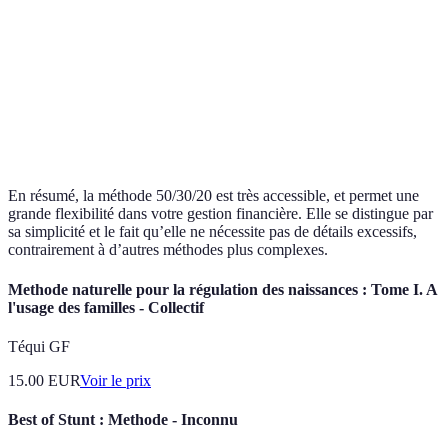
Varie selon chaque
Enveloppes
Moyenne
Partiel
enveloppe
Zero-Based
Chaque euro affecté
Faible
Oui
Règle des
80% à dépenser, 20% à
Élevée
Oui
80/20
épargner
En résumé, la méthode 50/30/20 est très accessible, et permet une
grande flexibilité dans votre gestion financière. Elle se distingue par
sa simplicité et le fait qu’elle ne nécessite pas de détails excessifs,
contrairement à d’autres méthodes plus complexes.
Methode naturelle pour la régulation des naissances : Tome I. A
l'usage des familles - Collectif
Téqui GF
15.00
EUR
Voir le prix
Best of Stunt : Methode - Inconnu