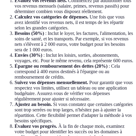
Évaluez vos revenus nets.
Commencez par additionner tous
vos revenus mensuels (salaire, primes, revenus passifs) pour
déterminer combien vous disposez réellement.
Calculez vos catégories de dépenses.
Une fois que vous
avez identifié vos revenus nets, il est temps de les répartir
selon les grandes catégories.
Besoins (50%)
: Inclut le loyer, les factures, l'alimentation, les
soins de santé, et les transports. Par exemple, si vos revenus
nets s'élèvent à 2 000 euros, votre budget pour les besoins
sera de 1 000 euros.
Envies (30%)
: Inclut les loisirs, sorties, abonnements,
voyages, etc. Pour le même revenu, cela représente 600 euros.
Épargne ou remboursement des dettes (20%)
: Cela
correspond à 400 euros destinés à l'épargne ou au
remboursement de crédits.
Suivez vos dépenses mensuellement.
Pour garantir que vous
respectez vos limites, utilisez un tableau ou une application
budgétaire. Assurez-vous de vérifier vos dépenses
régulièrement pour ajuster si nécessaire.
Ajustez au besoin.
Si vous constatez que certaines catégories
sont trop serrées ou trop larges, n'hésitez pas à ajuster la
répartition. Cette flexibilité permet d'adapter la méthode à vos
besoins spécifiques.
Évaluez vos progrès.
À la fin de chaque mois, examinez
votre budget pour identifier les succès ou les domaines à