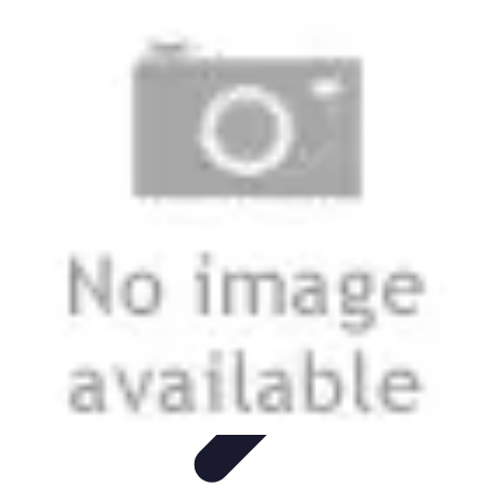
Économiser Facile
Astuces Quotidiennes
Budget et Épargne
Gestion financière
Astuces
Économiques
Économies Domestiques
Économiser Facile