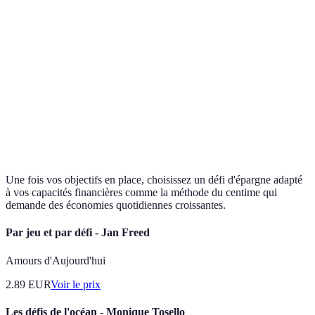
Loyers
800 €
Alimentation
300 €
Loisirs
200 €
Épargne
100 €
planifiée
Une fois vos objectifs en place, choisissez un défi d'épargne adapté
à vos capacités financières comme la méthode du centime qui
demande des économies quotidiennes croissantes.
Par jeu et par défi - Jan Freed
Amours d'Aujourd'hui
2.89
EUR
Voir le prix
Les défis de l'océan - Monique Tosello