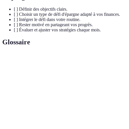
[ ] Définir des objectifs clairs.
[ ] Choisir un type de défi d'épargne adapté à vos finances.
[ ] Intégrer le défi dans votre routine.
[ ] Rester motivé en partageant vos progrès.
[ ] Évaluer et ajuster vos stratégies chaque mois.
Glossaire
Terme
Définition
Défi
Programme visant à encourager l'épargne à travers
d'épargne
diverses méthodes.
Budget
Estimation des dépenses et revenus sur une
prévisionnel
période donnée.
Épargne
Montant d'argent mis de côté intentionnellement
planifiée
chaque mois.