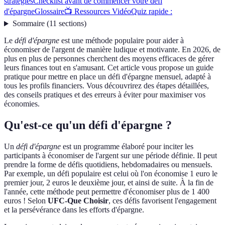
stratégies
Checklist avant de commencer votre défi
d'épargne
Glossaire
📺 Ressources Vidéo
Quiz rapide :
Sommaire
(
11
sections
)
Le
défi d'épargne
est une méthode populaire pour aider à
économiser de l'argent de manière ludique et motivante. En 2026, de
plus en plus de personnes cherchent des moyens efficaces de gérer
leurs finances tout en s'amusant. Cet article vous propose un guide
pratique pour mettre en place un défi d'épargne mensuel, adapté à
tous les profils financiers. Vous découvrirez des étapes détaillées,
des conseils pratiques et des erreurs à éviter pour maximiser vos
économies.
Qu'est-ce qu'un défi d'épargne ?
Un
défi d'épargne
est un programme élaboré pour inciter les
participants à économiser de l'argent sur une période définie. Il peut
prendre la forme de défis quotidiens, hebdomadaires ou mensuels.
Par exemple, un défi populaire est celui où l'on économise 1 euro le
premier jour, 2 euros le deuxième jour, et ainsi de suite. À la fin de
l'année, cette méthode peut permettre d'économiser plus de 1 400
euros ! Selon
UFC-Que Choisir
, ces défis favorisent l'engagement
et la persévérance dans les efforts d'épargne.