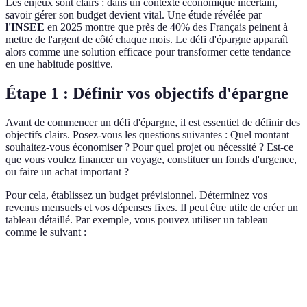
Les enjeux sont clairs : dans un contexte économique incertain,
savoir gérer son budget devient vital. Une étude révélée par
l'INSEE
en 2025 montre que près de 40% des Français peinent à
mettre de l'argent de côté chaque mois. Le défi d'épargne apparaît
alors comme une solution efficace pour transformer cette tendance
en une habitude positive.
Étape 1 : Définir vos objectifs d'épargne
Avant de commencer un défi d'épargne, il est essentiel de définir des
objectifs clairs. Posez-vous les questions suivantes : Quel montant
souhaitez-vous économiser ? Pour quel projet ou nécessité ? Est-ce
que vous voulez financer un voyage, constituer un fonds d'urgence,
ou faire un achat important ?
Pour cela, établissez un budget prévisionnel. Déterminez vos
revenus mensuels et vos dépenses fixes. Il peut être utile de créer un
tableau détaillé. Par exemple, vous pouvez utiliser un tableau
comme le suivant :
Catégorie
Montant Mensuel
Objectif d'Épargne
Sold
Revenus
2 500 €